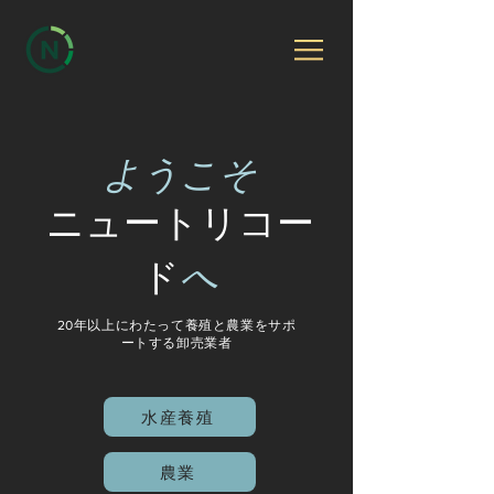
ようこそ
ニュートリコー
ド
へ
20年以上にわたって養殖と農業をサポ
ートする卸売業者
水産養殖
農業