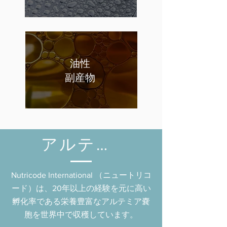
油性
副産物
アルテミア
Nutricode International （ニュートリコ
ード）は、20年以上の経験を元に高い
孵化率である栄養豊富なアルテミア嚢
胞を世界中で収穫しています。